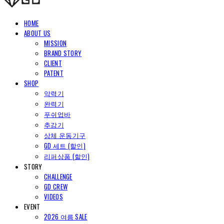
HOME
ABOUT US
MISSION
BRAND STORY
CLIENT
PATENT
SHOP
악력기
완력기
푸쉬업바
추감기
상체 운동기구
GD 세트 (할인)
리퍼상품 (할인)
STORY
CHALLENGE
GD CREW
VIDEOS
EVENT
2026 여름 SALE