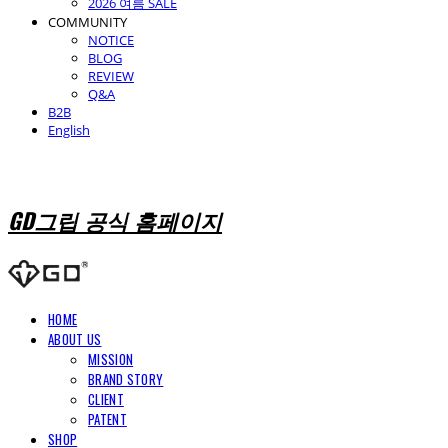
2026 여름 SALE
COMMUNITY
NOTICE
BLOG
REVIEW
Q&A
B2B
English
GD그립 공식 홈페이지
HOME
ABOUT US
MISSION
BRAND STORY
CLIENT
PATENT
SHOP