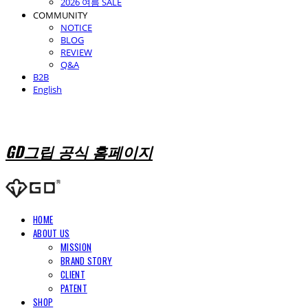
2026 여름 SALE
COMMUNITY
NOTICE
BLOG
REVIEW
Q&A
B2B
English
GD그립 공식 홈페이지
HOME
ABOUT US
MISSION
BRAND STORY
CLIENT
PATENT
SHOP