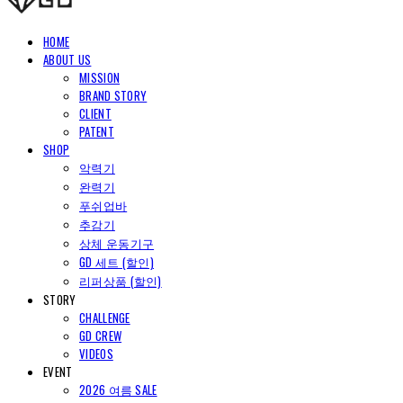
HOME
ABOUT US
MISSION
BRAND STORY
CLIENT
PATENT
SHOP
악력기
완력기
푸쉬업바
추감기
상체 운동기구
GD 세트 (할인)
리퍼상품 (할인)
STORY
CHALLENGE
GD CREW
VIDEOS
EVENT
2026 여름 SALE