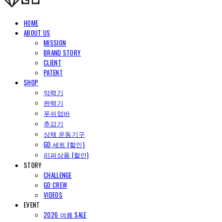
HOME
ABOUT US
MISSION
BRAND STORY
CLIENT
PATENT
SHOP
악력기
완력기
푸쉬업바
추감기
상체 운동기구
GD 세트 (할인)
리퍼상품 (할인)
STORY
CHALLENGE
GD CREW
VIDEOS
EVENT
2026 여름 SALE