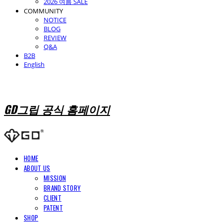
2026 여름 SALE
COMMUNITY
NOTICE
BLOG
REVIEW
Q&A
B2B
English
GD그립 공식 홈페이지
HOME
ABOUT US
MISSION
BRAND STORY
CLIENT
PATENT
SHOP